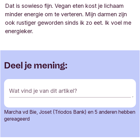
Dat is sowieso fijn.
Vegan
eten kost je lichaam
minder energie om
te
verteren. Mijn darmen zijn
ook rustiger geworden sinds ik zo eet. Ik voel me
energieker.
Deel je mening:
R
Wat vind je van dit artikel?
e
a
c
Marcha vd Bie, Joset (Triodos Bank) en 5 anderen hebben
t
Je naam
gereageerd
i
e
f