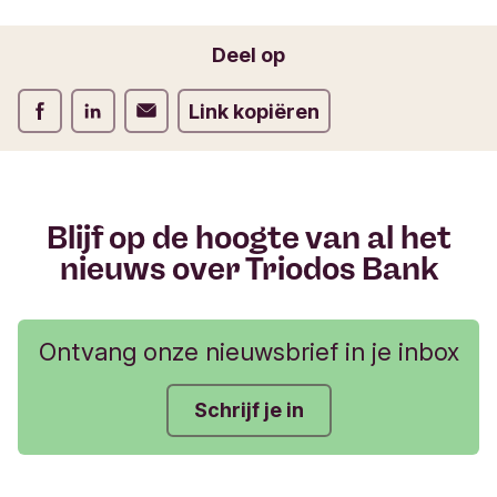
o
Jouw e-mailadres
r
Deel op
m
u
Deel op Facebook
Deel op LinkedIn
Deel op Verstuur per email
Link kopiëren
l
i
e
r
Blijf op de hoogte van al het
nieuws over Triodos Bank
Ontvang onze nieuwsbrief in je inbox
Schrijf je in