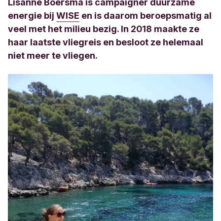
Lisanne Boersma is
campaigner
duurzame
energie bij
WISE
en is daarom beroepsmatig al
veel met het milieu bezig. In 2018 maakte ze
haar laatste vliegreis en besloot ze helemaal
niet meer te vliegen.