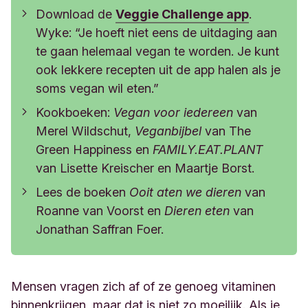
Download de
Veggie Challenge app
.
Wyke: “Je hoeft niet eens de uitdaging aan
te gaan helemaal vegan te worden. Je kunt
ook lekkere recepten uit de app halen als je
soms vegan wil eten.”
Kookboeken:
Vegan voor iedereen
van
Merel Wildschut,
Veganbijbel
van The
Green Happiness en
FAMILY.EAT.PLANT
van Lisette Kreischer en Maartje Borst.
Lees de boeken
Ooit aten we dieren
van
Roanne van Voorst en
Dieren eten
van
Jonathan Saffran Foer.
Mensen vragen zich af of ze genoeg vitaminen
binnenkrijgen, maar dat is niet zo moeilijk.
Als je