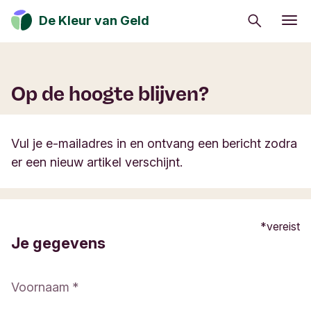
Zoeken
De Kleur van Geld
Eerlijk eten
Zo leef je duurzaam
Op de hoogte blijven?
Van ik naar wij
Mijn geld gaat goed
Vul je e-mailadres in en ontvang een bericht zodra
er een nieuw artikel verschijnt.
Beleggen in verandering
Geld kan de wereld positief veranderen. Ontdek
hoe jij een positieve impact op de maatschappij,
vereist
Je gegevens
cultuur en het milieu kan hebben.
Voornaam
Inschrijven