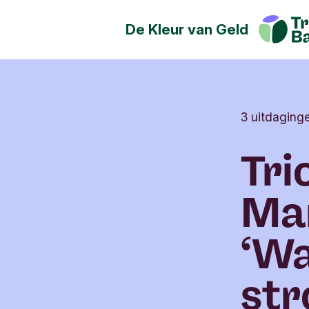
De Kleur van Geld
Geld kan de wereld positief
Ontdek hoe jij een positieve
maatschappij, cultuur en het 
hebben.
3 uitdaging
Tr
Mar
‘Wa
str