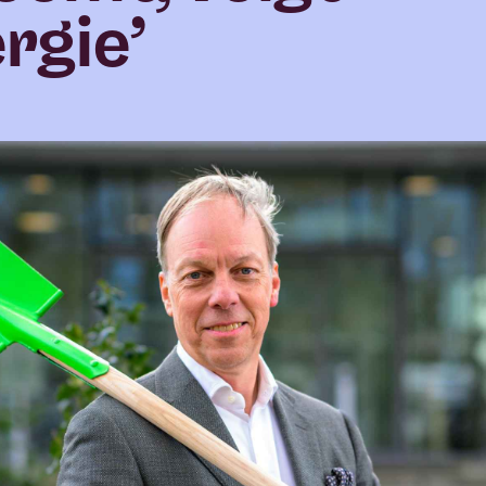
rgie’