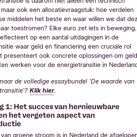
transitie is daarom niet alleen een technisch
 maar ook een allocatievraagstuk: hoe verdelen
e middelen het beste en waar willen we dat de
aar toestromen? Elke euro zet iets in beweging.
reflecteert op een aantal uitdagingen in de
sitie waar geld en financiering een cruciale rol
t presenteert ook concrete oplossingen om gel
aten werken voor de energietransitie in Nederlan
naar de volledige essaybundel 'De waarde van
transitie'?
Klik hier
.
g 1: Het succes van hernieuwbare
en het vergeten aspect van
ductie
van groene stroom is in Nederland de afgelope