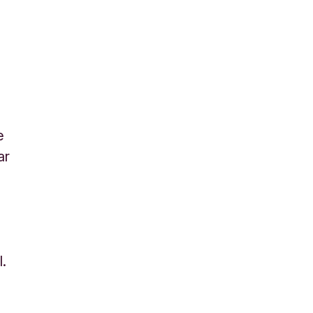
e
ar
l.