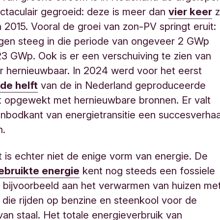
ectaculair gegroeid: deze is meer dan
vier keer
z
in 2015. Vooral de groei van zon-PV springt eruit:
gen steeg in die periode van ongeveer 2 GWp
23 GWp. Ook is er een verschuiving te zien van
ar hernieuwbaar. In 2024 werd voor het eerst
de helft
van de in Nederland geproduceerde
eit opgewekt met hernieuwbare bronnen. Er valt
nbodkant van energietransitie een succesverhaa
n.
eit is echter niet de enige vorm van energie. De
bruikte energie
kent nog steeds een fossiele
 bijvoorbeeld aan het verwarmen van huizen me
s die rijden op benzine en steenkool voor de
van staal. Het totale energieverbruik van