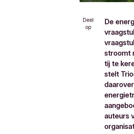
Deel
De energi
op
vraagstuk
vraagstuk
stroomt 
tij te k
stelt Tr
daarover
energiet
aangebo
auteurs 
organisat