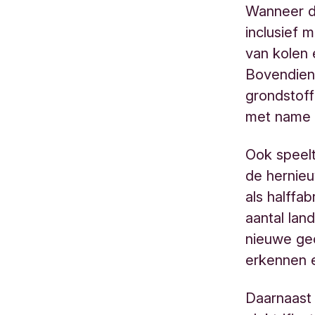
Wanneer d
inclusief 
van kolen 
Bovendien 
grondstoff
met name i
Ook speelt
de hernie
als halffa
aantal lan
nieuwe geo
erkennen 
Daarnaast 