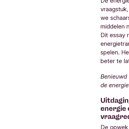
De energie
vraagstuk,
we schaars
middelen n
Dit essay 
energietran
spelen. He
beter te l
Benieuwd 
de energie
Uitdagin
energie 
vraagre
De opwek 