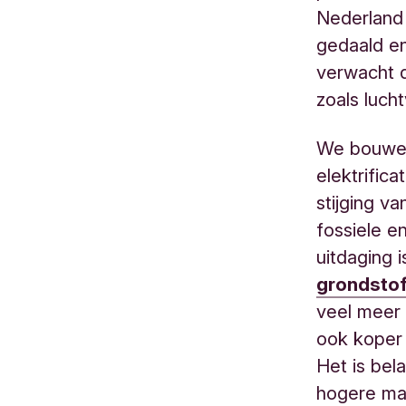
Nederland 
gedaald en
verwacht d
zoals lucht
We bouwen
elektrifica
stijging va
fossiele e
uitdaging
grondsto
veel meer 
ook koper (
Het is bela
hogere mat