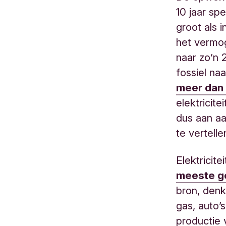
10 jaar sp
groot als 
het vermo
naar zo’n 
fossiel na
meer dan 
elektricit
dus aan aa
te vertelle
Elektricit
meeste ge
bron, denk
gas, auto’
productie 