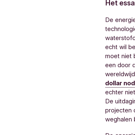
Het essa
De energie
technolog
waterstofc
echt wil be
moet niet 
een door 
wereldwijd
dollar nod
echter nie
De uitdagin
projecten 
weghalen b