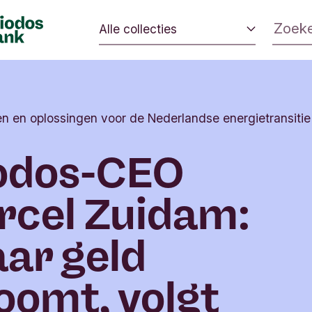
Alle collecties
 veranderen.
Eerlijk eten
 impact op de
Zo leef je duurzaam
milieu kan
en en oplossingen voor de Nederlandse energietransitie
Van ik naar wij
Mijn geld gaat goed
iodos-CEO
Beleggen in verandering
cel Zuidam:
ar geld
oomt, volgt