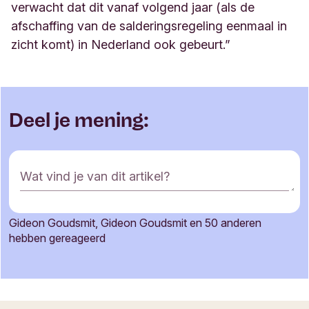
verwacht dat dit vanaf volgend jaar (als de
afschaffing van de salderingsregeling eenmaal in
zicht komt) in Nederland ook gebeurt.”
Deel je mening:
R
Wat vind je van dit artikel?
e
a
c
Gideon Goudsmit, Gideon Goudsmit en 50 anderen
t
Je naam
hebben gereageerd
i
e
f
o
Jouw e-mailadres