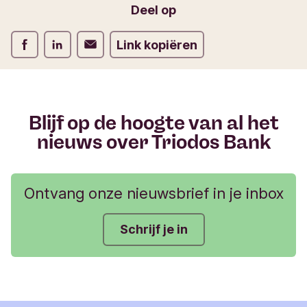
r
Deel op
m
u
Deel op Facebook
Deel op LinkedIn
Deel op Verstuur per email
Link kopiëren
l
i
e
r
Blijf op de hoogte van al het
nieuws over Triodos Bank
Ontvang onze nieuwsbrief in je inbox
Schrijf je in