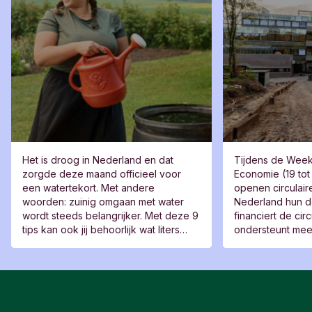
Het is droog in Nederland en dat
Tijdens de Week 
zorgde deze maand officieel voor
Economie (19 tot
een watertekort. Met andere
openen circulair
woorden: zuinig omgaan met water
Nederland hun d
wordt steeds belangrijker. Met deze 9
financiert de ci
tips kan ook jij behoorlijk wat liters
ondersteunt mee
besparen.
de sector. We ze
spotlight.