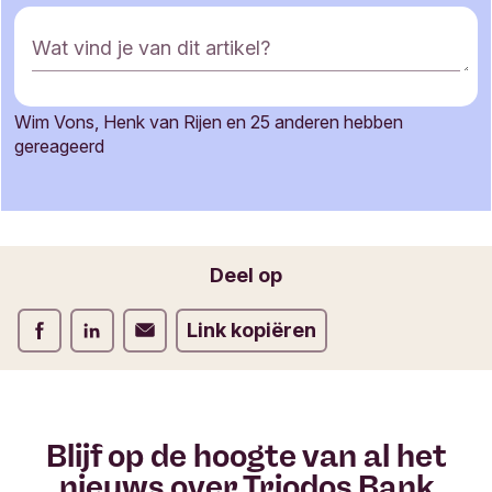
R
Wat vind je van dit artikel?
e
a
c
Wim Vons, Henk van Rijen en 25 anderen hebben
t
Je naam
gereageerd
i
e
f
o
Jouw e-mailadres
r
Deel op
m
u
Deel op Facebook
Deel op LinkedIn
Deel op Verstuur per email
Link kopiëren
l
i
e
r
Blijf op de hoogte van al het
nieuws over Triodos Bank