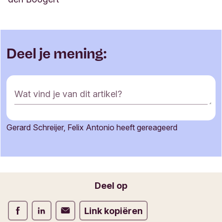
Deel je mening:
R
Wat vind je van dit artikel?
e
a
c
Gerard Schreijer, Felix Antonio heeft gereageerd
t
Je naam
i
e
f
o
Jouw e-mailadres
Deel op
r
m
Deel op Facebook
Deel op LinkedIn
Deel op Verstuur per email
Link kopiëren
u