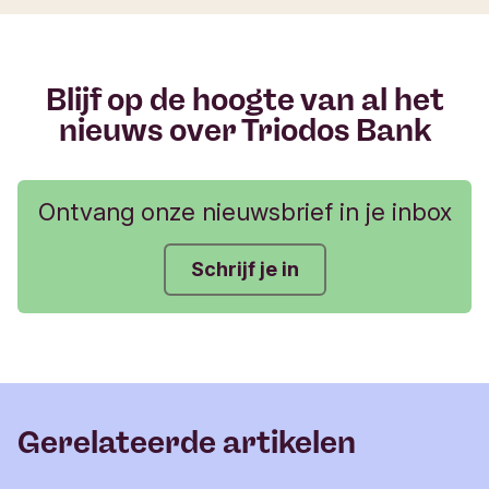
l
i
e
r
Blijf op de hoogte van al het
nieuws over Triodos Bank
Ontvang onze nieuwsbrief in je inbox
Schrijf je in
Gerelateerde artikelen