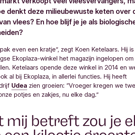
markt verkoopt veel vleesvervangers, m
oe denkt deze milieubewuste keten over 
an vlees? En hoe blijf je je als biologisch
heiden?
 pak even een kratje”, zegt Koen Ketelaars. Hij is
egse Ekoplaza-winkel het magazijn ingelopen om 
len. Ketelaars opende deze winkel in 2014 en w
k al bij Ekoplaza, in allerlei functies. Hij heeft
rijf
Udea
zien groeien: “Vroeger kregen we tw
nze potjes en zakjes, nu elke dag.”
 mij betreft zou je e