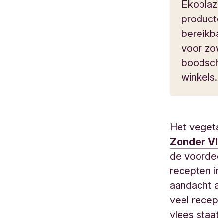
Ekoplaza
product
bereikb
voor zo
boodsch
winkels.
Het vegeta
Zonder V
de voordee
recepten i
aandacht a
veel recep
vlees staat