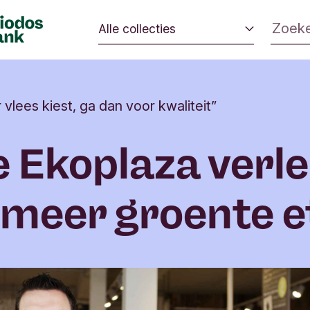
Alle collecties
 veranderen.
Eerlijk eten
 impact op de
Zo leef je duurzaam
milieu kan
r vlees kiest, ga dan voor kwaliteit”
Van ik naar wij
Mijn geld gaat goed
 Ekoplaza verle
Beleggen in verandering
 meer groente e