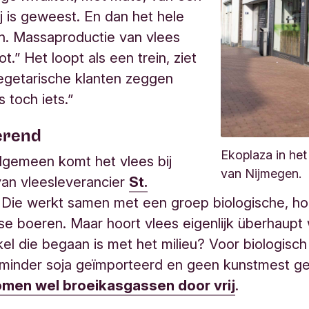
ij is geweest. En dan het hele
n. Massaproductie van vlees
oot.” Het loopt als een trein, ziet
vegetarische klanten zeggen
s toch iets.”
erend
Ekoplaza in he
lgemeen komt het vlees bij
van Nijmegen.
an vleesleverancier
St.
. Die werkt samen met een groep biologische, ho
e boeren. Maar hoort vlees eigenlijk überhaupt 
kel die begaan is met het milieu? Voor biologisch 
minder soja geïmporteerd en geen kunstmest ge
men wel broeikasgassen door vrij
.