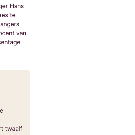
ager Hans
ees te
vangers
ocent van
rcentage
he
rt twaalf