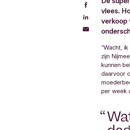
De super
vlees. H
verkoop v
ondersc
“Wacht, ik
zijn Nijme
kunnen bel
daarvoor oo
moederbed
per week o
Wat