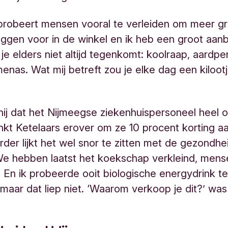
probeert mensen vooral te verleiden om meer g
liggen voor in de winkel en ik heb een groot aan
 je elders niet altijd tegenkomt: koolraap, aardpe
amenas. Wat mij betreft zou je elke dag een kiloot
 hij dat het Nijmeegse ziekenhuispersoneel heel
nkt Ketelaars erover om ze 10 procent korting a
rder lijkt het wel snor te zitten met de gezondhei
We hebben laatst het koekschap verkleind, men
. En ik probeerde ooit biologische energydrink t
maar dat liep niet. ‘Waarom verkoop je dit?’ wa