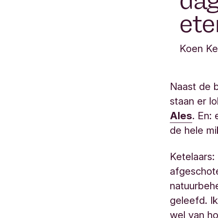
dag
ete
Koen Ket
Naast de b
staan er lo
Ales
. En:
de hele m
Ketelaars:
afgeschot
natuurbehe
geleefd. Ik
wel van ho