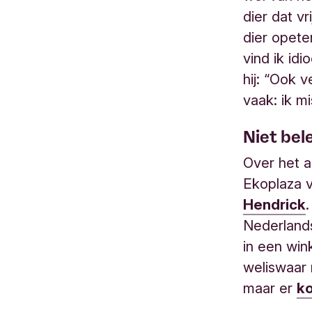
dier dat vr
dier opete
vind ik idi
hij: “Ook 
vaak: ik mi
Niet bel
Over het a
Ekoplaza v
Hendrick
Nederlands
in een win
weliswaar 
maar er
ko