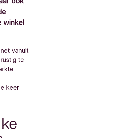
aar ook
de
e winkel
 net vanuit
rustig te
erkte
ee keer
lke