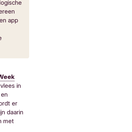
ologische
dereen
een app
e
Week
vlees in
 en
ordt er
jn daarin
en met