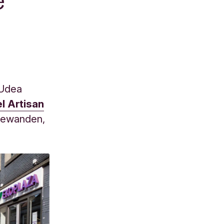
e
 Udea
l Artisan
ngewanden,