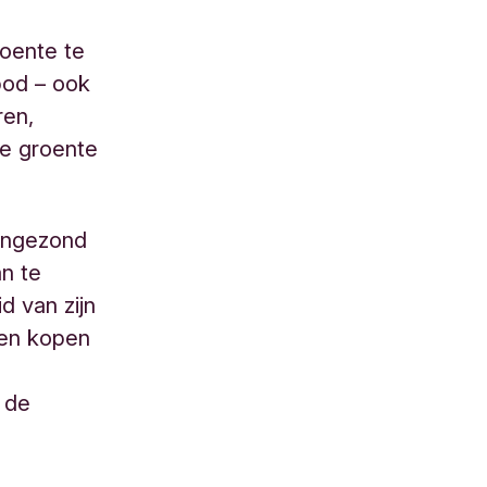
roente te
bod – ook
ren,
je groente
 ongezond
an te
d van zijn
sen kopen
e
s de