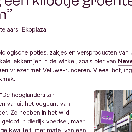
 een kilootje groent
n
elaars, Ekoplaza
iologische potjes, zakjes en versproducten van
kale lekkernijen in de winkel, zoals bier van
Neve
 een vriezer met Veluwe-runderen. Vlees, bot, i
ikmak.
 “De hooglanders zijn
en vanuit het oogpunt van
er. Ze hebben in het wild
 geloof in dierlijk voedsel, maar
ge kwaliteit, met mate, van een