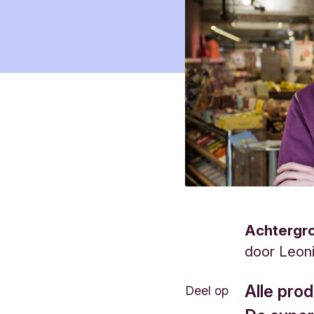
Achtergr
door
Leon
Alle prod
Deel op