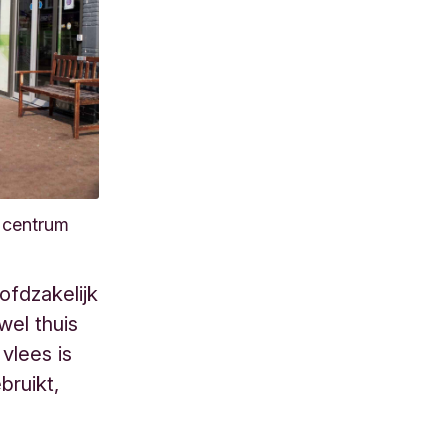
t centrum
ofdzakelijk
wel thuis
vlees is
bruikt,