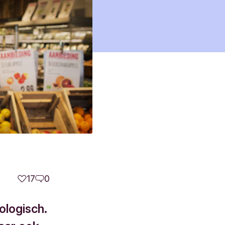
17
0
ologisch.