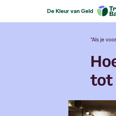
De Kleur van Geld
Geld kan de wereld positief
Ontdek hoe jij een positieve
maatschappij, cultuur en het 
“Als je voo
hebben.
Hoe
tot