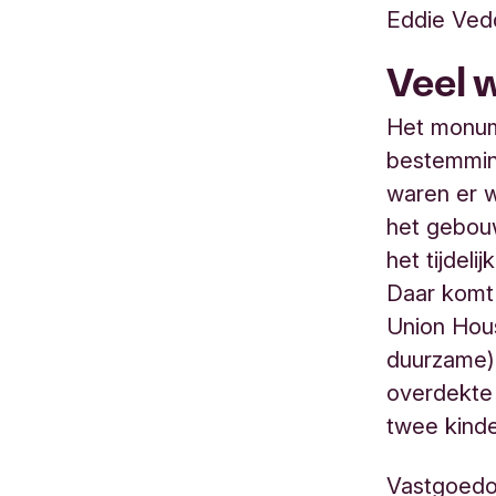
Eddie Ved
Veel 
Het monum
bestemming
waren er w
het gebouw
het tijdel
Daar komt
Union Hou
duurzame) 
overdekte 
twee kinde
Vastgoedo