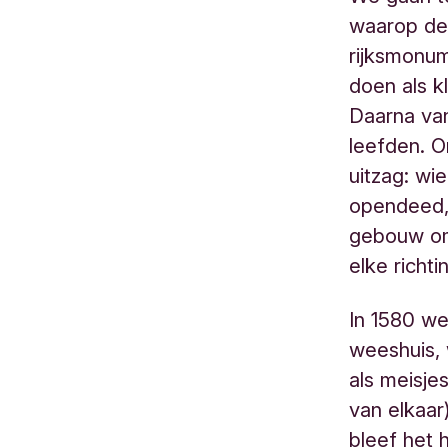
waarop de 
rijksmonu
doen als k
Daarna van
leefden. O
uitzag: wi
opendeed, 
gebouw omr
elke richti
In 1580 w
weeshuis,
als meisje
van elkaar
bleef het 