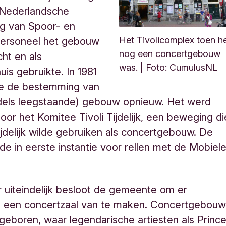
 Nederlandsche
ng van Spoor- en
rsoneel het gebouw
Het Tivolicomplex toen h
nog een concertgebouw
cht en als
was. | Foto: CumulusNL
is gebruikte. In 1981
e de bestemming van
ddels leegstaande) gebouw opnieuw. Het werd
oor het Komitee Tivoli Tijdelijk, een beweging di
ijdelijk wilde gebruiken als concertgebouw. De
de in eerste instantie voor rellen met de Mobiel
 uiteindelijk besloot de gemeente om er
 een concertzaal van te maken. Concertgebou
 geboren, waar legendarische artiesten als Prince