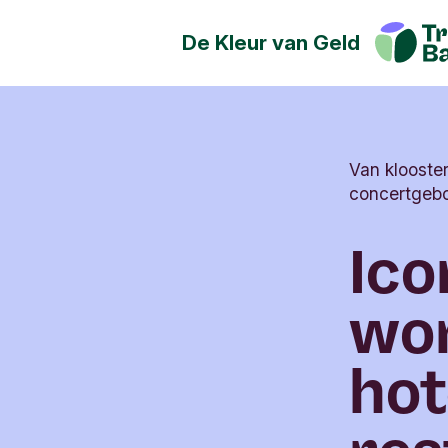
De Kleur van Geld
Geld kan de wereld positief
Ontdek hoe jij een positieve
maatschappij, cultuur en het 
hebben.
Van klooste
concertgeb
Ico
wo
hot