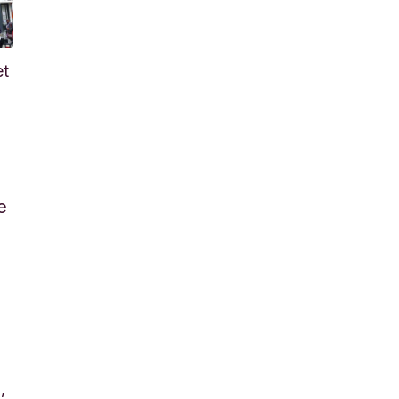
et
e
e
w
,