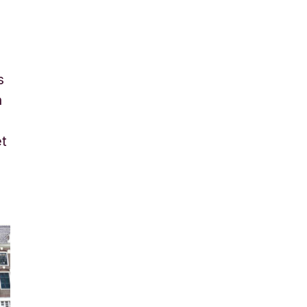
s
n
et