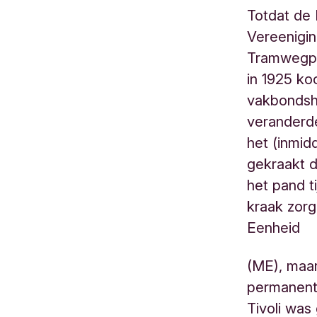
Totdat de
Vereenigi
Tramwegpe
in 1925 ko
vakbondshu
veranderd
het (inmi
gekraakt d
het pand t
kraak zorg
Eenheid
(ME), maar
permanent
Tivoli was