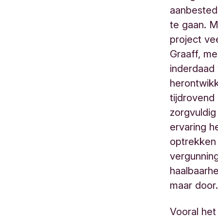
aanbested
te gaan. 
project v
Graaff, me
inderdaad 
herontwik
tijdrovend
zorgvuldig
ervaring 
optrekken
vergunning
haalbaarhe
maar door.
Vooral het