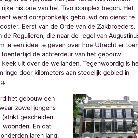
rijke historie van het Tivolicomplex begon. Het
ment werd oorspronkelijk gebouwd om dienst te
looster. Eerst van de Orde van de Zakbroeders.
 de Regulieren, die naar de regel van Augustinu
m je een idee te geven over hoe Utrecht er toe
e toentertijd de achterdeur van het gebouw
keek uit over de weilanden. Tegenwoordig is h
ingd door kilometers aan stedelijk gebied in
ng.
erd het gebouw een
 waar zowel jongens
s (strikt gescheiden
) woonden. En dat
honderden jaren lang.