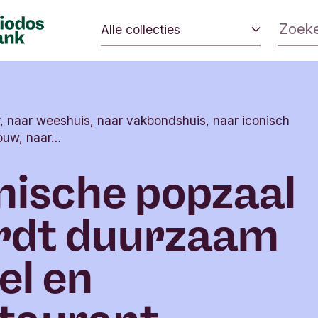
Alle collecties
 veranderen.
Eerlijk eten
 impact op de
Zo leef je duurzaam
milieu kan
r, naar weeshuis, naar vakbondshuis, naar iconisch
Van ik naar wij
ouw, naar…
Mijn geld gaat goed
nische popzaal
Beleggen in verandering
rdt duurzaam
el en