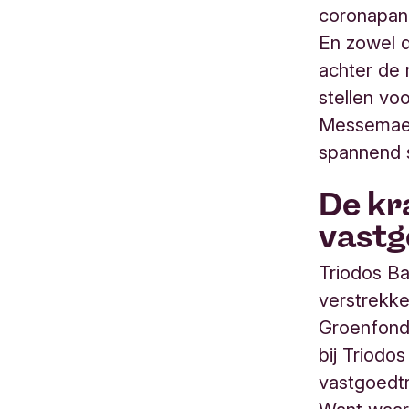
coronapan
En zowel d
achter de 
stellen vo
Messemaec
spannend s
De kr
vastg
Triodos Ba
verstrekke
Groenfonds
bij Triodo
vastgoedtr