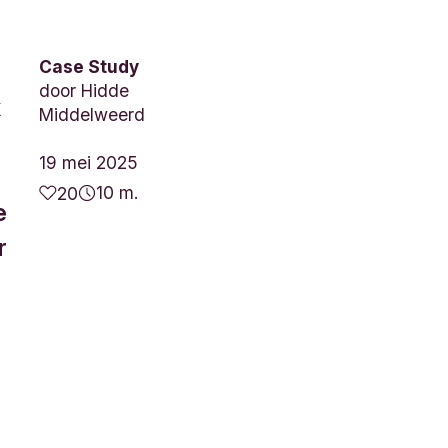
Case Study
door
Hidde
x
Middelweerd
19 mei 2025
10 m.
20
e
r