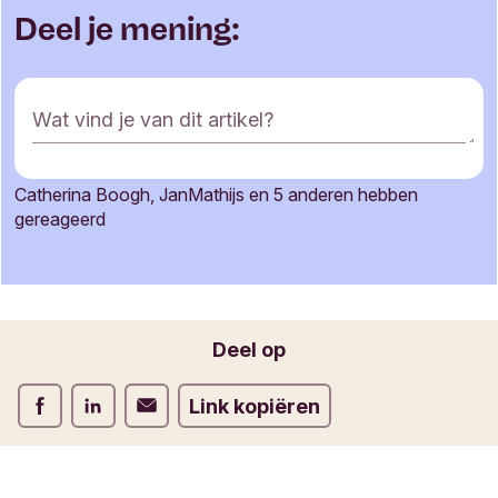
Deel je mening:
R
Wat vind je van dit artikel?
e
a
c
Catherina Boogh, JanMathijs en 5 anderen hebben
t
Je naam
gereageerd
i
e
f
o
Jouw e-mailadres
r
Deel op
m
u
Deel op Facebook
Deel op LinkedIn
Deel op Verstuur per email
Link kopiëren
l
i
e
r