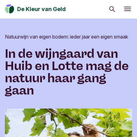
Zoeken
De Kleur van Geld
Eerlijk eten
Zo leef je duurzaam
Natuurwijn van eigen bodem: ieder jaar een eigen smaak
Van ik naar wij
In de wijngaard van
Mijn geld gaat goed
Huib en Lotte mag de
Beleggen in verandering
natuur haar gang
gaan
Geld kan de wereld positief veranderen. Ontdek
hoe jij een positieve impact op de maatschappij,
cultuur en het milieu kan hebben.
Inschrijven