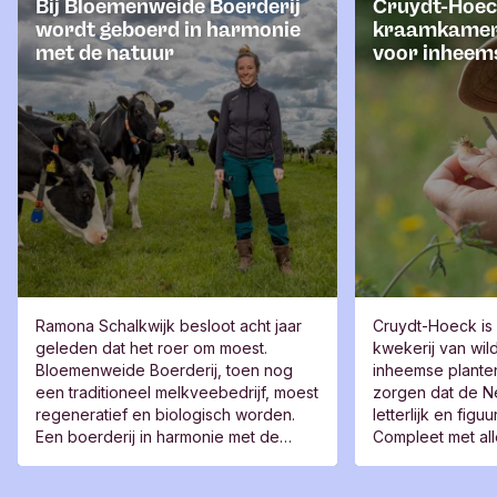
Bij Bloemenweide Boerderij
Cruydt-Hoeck
wordt geboerd in harmonie
kraamkamer
met de natuur
voor inheem
Ramona Schalkwijk besloot acht jaar
Cruydt-Hoeck is
geleden dat het roer om moest.
kwekerij van wi
Bloemenweide Boerderij, toen nog
inheemse planten
een traditioneel melkveebedrijf, moest
zorgen dat de N
regeneratief en biologisch worden.
letterlijk en figu
Een boerderij in harmonie met de
Compleet met alle
natuur én de lokale bevolking. En dat
andere diersoort
lukte.