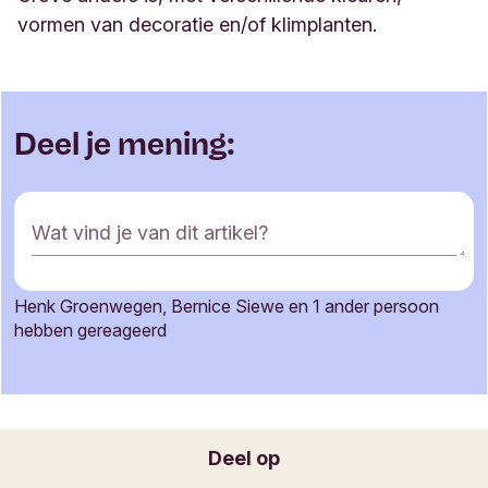
vormen van decoratie en/of
klimplanten.
Deel je mening:
R
Wat vind je van dit artikel?
e
a
c
Henk Groenwegen, Bernice Siewe en 1 ander persoon
t
Je naam
hebben gereageerd
i
e
f
o
Jouw e-mailadres
r
Deel op
m