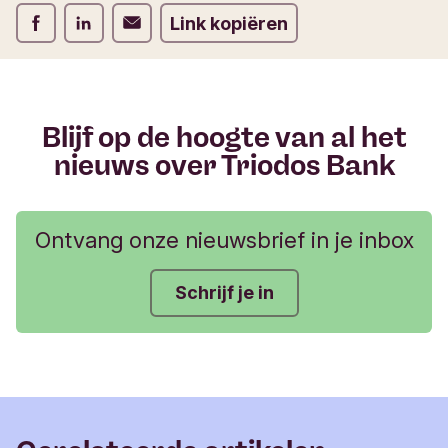
u
Deel op Facebook
Deel op LinkedIn
Deel op Verstuur per email
Link kopiëren
l
i
e
r
Blijf op de hoogte van al het
nieuws over Triodos Bank
Ontvang onze nieuwsbrief in je inbox
Schrijf je in