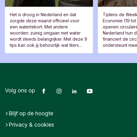
Het is droog in Nederland en dat
Tijdens de Week 
zorgde deze maand officieel voor
Economie (19 tot
een watertekort. Met andere
openen circulair
woorden: zuinig omgaan met water
Nederland hun d
wordt steeds belangrijker. Met deze 9
financiert de ci
tips kan ook jij behoorlijk wat liters
ondersteunt mee
besparen.
de sector. We ze
spotlight.
Facebook
Instagram
LinkedIn
Youtube
Volg ons op
Blijf op de hoogte
Privacy & cookies