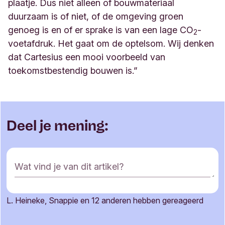
plaatje. Dus niet alleen of bouwmateriaal
duurzaam is of niet, of de omgeving groen
genoeg is en of er sprake is van een lage CO
-
2
voetafdruk. Het gaat om de optelsom. Wij denken
dat Cartesius een mooi voorbeeld van
toekomstbestendig bouwen is.
”
Deel je mening:
R
Wat vind je van dit artikel?
e
a
c
L. Heineke, Snappie en 12 anderen hebben gereageerd
t
Je naam
i