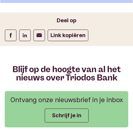
e
f
o
Jouw e-mailadres
Deel op
r
m
Deel op Facebook
Deel op LinkedIn
Deel op Verstuur per email
Link kopiëren
u
l
i
e
r
Blijf op de hoogte van al het
nieuws over Triodos Bank
Ontvang onze nieuwsbrief in je inbox
Schrijf je in