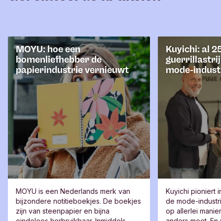
MOYU: hoe een
Kuyichi: al 2
bomenliefhebber de
guerrillastri
papierindustrie vernieuwt
mode-indust
MOYU is een Nederlands merk van
Kuyichi pioniert i
bijzondere notitieboekjes. De boekjes
de mode-industri
zijn van steenpapier en bijna
op allerlei manie
eindeloos herbruikbaar. Inmiddels
anders moet. En 