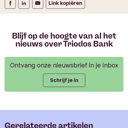
Deel op Facebook
Deel op LinkedIn
Deel op Verstuur per email
Link kopiëren
l
i
e
r
Blijf op de hoogte van al het
nieuws over Triodos Bank
Ontvang onze nieuwsbrief in je inbox
Schrijf je in
Gerelateerde artikelen