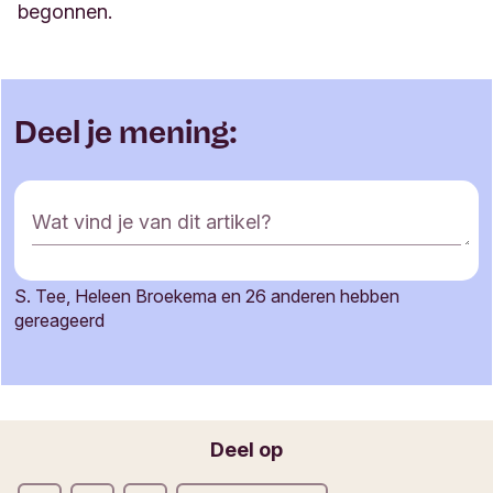
begonnen.
Deel je mening:
R
Wat vind je van dit artikel?
e
a
c
S. Tee, Heleen Broekema en 26 anderen hebben
t
Je naam
gereageerd
i
e
f
o
Jouw e-mailadres
r
Deel op
m
u