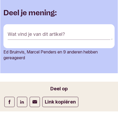
Deel je mening:
R
Wat vind je van dit artikel?
e
a
c
Ed Bruinvis, Marcel Penders en 9 anderen hebben
t
Je naam
gereageerd
i
e
f
o
Jouw e-mailadres
r
Deel op
m
u
Deel op Facebook
Deel op LinkedIn
Deel op Verstuur per email
Link kopiëren
l
i
e