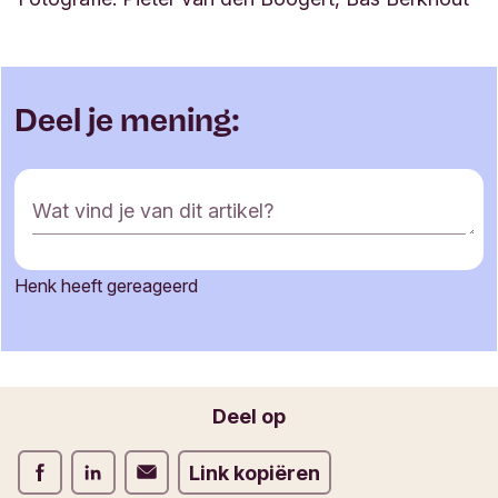
Deel je mening:
R
Wat vind je van dit artikel?
e
a
c
Henk heeft gereageerd
t
Je naam
i
e
f
o
Jouw e-mailadres
Deel op
r
m
Deel op Facebook
Deel op LinkedIn
Deel op Verstuur per email
Link kopiëren
u