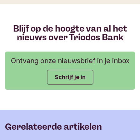
l
i
e
r
Blijf op de hoogte van al het
nieuws over Triodos Bank
Ontvang onze nieuwsbrief in je inbox
Schrijf je in
Gerelateerde artikelen