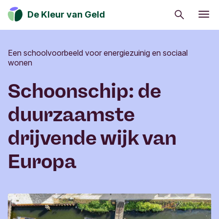
Zoeken
De Kleur van Geld
Eerlijk eten
Een schoolvoorbeeld voor energiezuinig en sociaal
Zo leef je duurzaam
wonen
Van ik naar wij
Schoonschip: de
Mijn geld gaat goed
duurzaamste
Beleggen in verandering
drijvende wijk van
Geld kan de wereld positief veranderen. Ontdek
Europa
hoe jij een positieve impact op de maatschappij,
cultuur en het milieu kan hebben.
Inschrijven