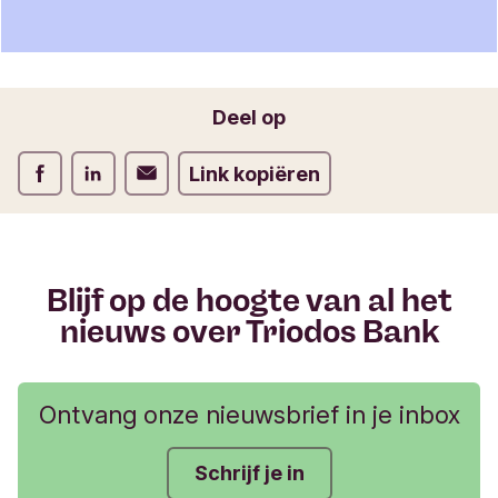
t
Je naam
i
e
f
o
Jouw e-mailadres
Deel op
r
m
Deel op Facebook
Deel op LinkedIn
Deel op Verstuur per email
Link kopiëren
u
l
i
e
r
Blijf op de hoogte van al het
nieuws over Triodos Bank
Ontvang onze nieuwsbrief in je inbox
Schrijf je in