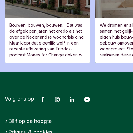
Bouwen, bouwen, bouwen… Dat was
We dromen er al
de afgelopen jaren het credo als het
samen met gelij
over de Nederlandse wooncrisis ging.
eigen huis bouw
Maar klopt dat eigenlijk wel? In een
gebouw omtovere
recente aflevering van Triodos-
woonproject. S
podcast Money for Change doken we
realiseren deze
in dit vraagstuk.
Facebook
Instagram
LinkedIn
Youtube
Volg ons op
Blijf op de hoogte
Privacy & cookies