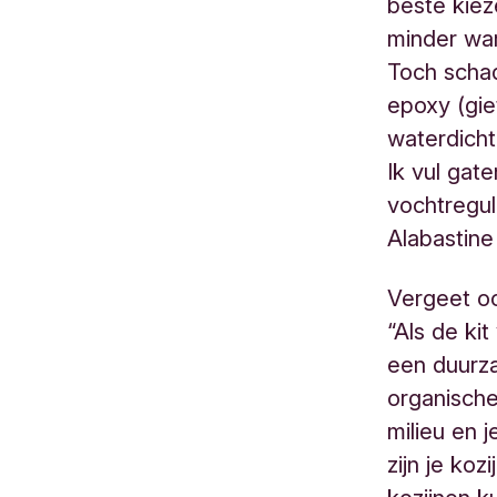
beste kiez
minder war
Toch schad
epoxy (gie
waterdicht
Ik vul gat
vochtregul
Alabastine 
Vergeet oo
“Als de ki
een duurza
organische
milieu en 
zijn je ko