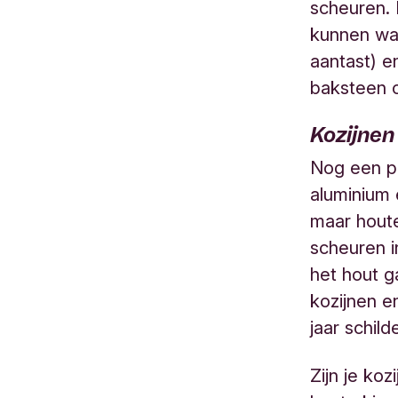
scheuren.
kunnen wat
aantast) e
baksteen o
Kozijnen
Nog een pa
aluminium 
maar hout
scheuren i
het hout ga
kozijnen e
jaar schild
Zijn je ko