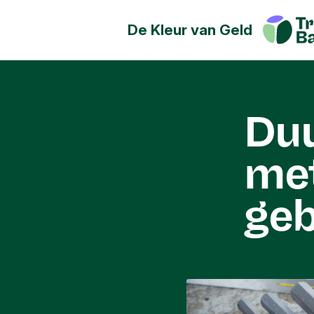
De Kleur van Geld
Geld kan de wereld positief
Ontdek hoe jij een positieve
maatschappij, cultuur en het 
Duu
hebben.
met
geb