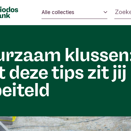
Alle collecties
 veranderen.
Eerlijk eten
 impact op de
Zo leef je duurzaam
milieu kan
rzaam klussen
Van ik naar wij
Mijn geld gaat goed
 deze tips zit jij
Beleggen in verandering
eiteld