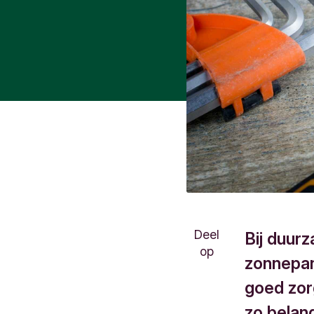
Deel
Bij duur
op
zonnepan
goed zorg
zo belan