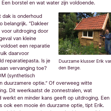
.
Een borstel en wat water zijn voldoende.
at dak is onderhoud
o belangrijk. “Dakleer
g voor uitdroging door
 geval van kleine
 voldoet een reparatie
uik daarvoor
ld reparatie
pasta. Is je
Duurzame klusser Erik va
 aan vervanging toe?
den Berge.
DM (synthetisch
n duurzamere optie.” Of overweeg witte
ng. Dit weerkaatst de zonnestralen, wat
 werkt en minder kans geeft op uitdroging.
Een
s ook een mooie én duurzame optie, tipt Erik.