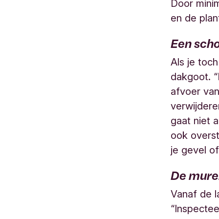
Door minim
en de plan
Een sch
Als je toc
dakgoot. 
afvoer van
verwijdere
gaat niet 
ook overs
je gevel o
De mure
Vanaf de l
“Inspectee