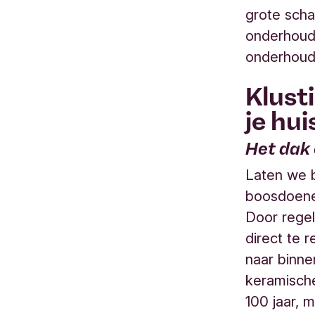
grote scha
onderhoud 
onderhoud 
Klust
je hui
Het dak
Laten we b
boosdoener
Door rege
direct te 
naar binne
keramisch
100 jaar, 