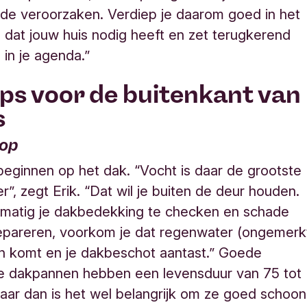
de veroorzaken. Verdiep je daarom goed in het
dat jouw huis nodig heeft en zet terugkerend
in je agenda.
”
ips voor de buitenkant van
s
 op
eginnen op het dak. “Vocht is daar de grootste
”, zegt Erik. “Dat wil je buiten de deur houden.
lmatig je dakbedekking te checken en schade
repareren, voorkom je dat regenwater (ongemerk
n komt en je dakbeschot aantast.” G
oede
e dakpannen hebben een levensduur van 75 tot
maar dan is
het wel belangrijk om ze goed schoon