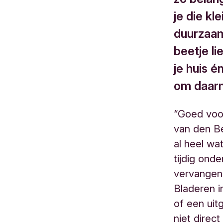
je die kl
duurzaam
beetje li
je huis é
om daarm
“Goed voor
van den Be
al heel wa
tijdig ond
vervangen,
Bladeren i
of een uitg
niet direc