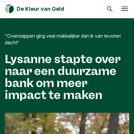
Zoeken
De Kleur van Geld
Eerlijk eten
Zo leef je duurzaam
"Overstappen ging veel makkelijker dan ik van tevoren
dacht”
Van ik naar wij
Lysanne stapte over
Mijn geld gaat goed
naar een duurzame
Beleggen in verandering
bank om meer
Geld kan de wereld positief veranderen. Ontdek
impact te maken
hoe jij een positieve impact op de maatschappij,
cultuur en het milieu kan hebben.
Inschrijven