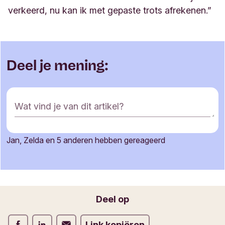
verkeerd, nu kan ik met gepaste trots afrekenen.
”
Deel je mening:
R
Wat vind je van dit artikel?
e
a
c
Jan, Zelda en 5 anderen hebben gereageerd
t
Je naam
i
e
f
o
Jouw e-mailadres
Deel op
r
m
Deel op Facebook
Deel op LinkedIn
Deel op Verstuur per email
Link kopiëren