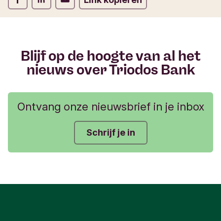
u
l
i
e
r
Blijf op de hoogte van al het
nieuws over Triodos Bank
Ontvang onze nieuwsbrief in je inbox
Schrijf je in